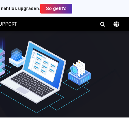
t nahtlos upgraden.
So geht's
UPPORT