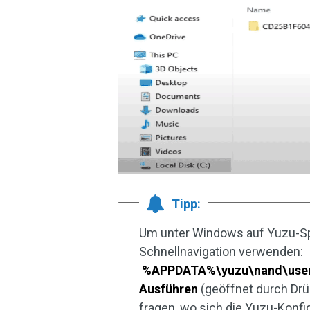
Tipp:
Um unter Windows auf Yuzu-Spi
Schnellnavigation verwenden:
%APPDATA%\yuzu\nand\user
Ausführen
(geöffnet durch Dr
fragen, wo sich die Yuzu-Konfi