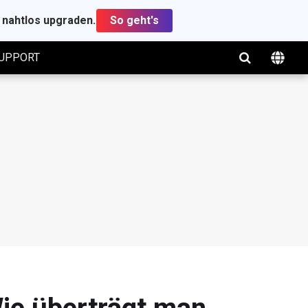
t nahtlos upgraden.
So geht's
UPPORT