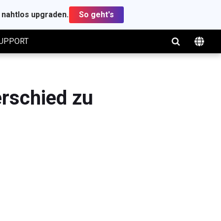
t nahtlos upgraden.
So geht's
UPPORT
rschied zu