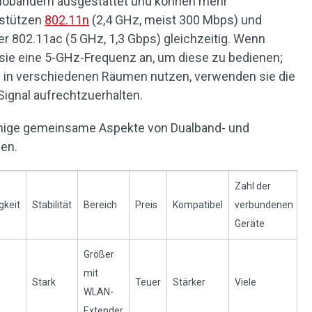
diobändern ausgestattet und können mehr
rstützen
802.11n
(2,4 GHz, meist 300 Mbps) und
r 802.11ac (5 GHz, 1,3 Gbps) gleichzeitig. Wenn
 sie eine 5-GHz-Frequenz an, um diese zu bedienen;
in verschiedenen Räumen nutzen, verwenden sie die
Signal aufrechtzuerhalten.
einige gemeinsame Aspekte von Dualband- und
en.
Zahl der
gkeit
Stabilität
Bereich
Preis
Kompatibel
verbundenen
K
Geräte
Größer
mit
Stark
Teuer
Stärker
Viele
2
WLAN-
Extender