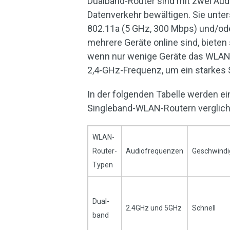
Dualband-Router sind mit zwei Au
Datenverkehr bewältigen. Sie unte
802.11a (5 GHz, 300 Mbps) und/ode
mehrere Geräte online sind, bieten
wenn nur wenige Geräte das WLAN 
2,4-GHz-Frequenz, um ein starkes 
In der folgenden Tabelle werden 
Singleband-WLAN-Routern verglich
WLAN-
Router-
Audiofrequenzen
Geschwindi
Typen
Dual-
2.4GHz und 5GHz
Schnell
band