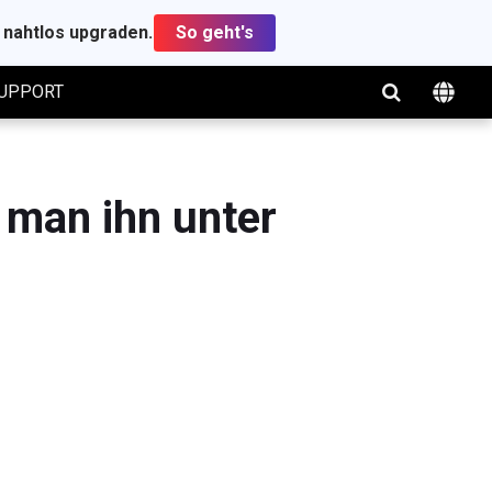
t nahtlos upgraden.
So geht's
UPPORT
t man ihn unter