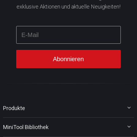
exklusive Aktionen und aktuelle Neuigkeiten!
Produkte
MiniTool Partition Wizard
MiniTool Bibliothek
MiniTool Power Data Recovery
MiniTool ShadowMaker