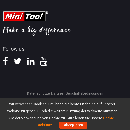
Tipps für Videobearbeitung
MiniTool Kontaktieren
MiniTool Screen Recorder
Tipps für YouTube
FAQ
Tipps für Videokonvertierung
Hilfe
Tipps für Bildschirmaufnahmen
Erstattungsrichtlinie
Wissensdatenbank
Follow us
Datenschutzerklärung
|
Geschäftsbedingungen
North America, Canada, Unit 170 - 422, Richards Street, Vancouver, British
Wir verwenden Cookies, um Ihnen die beste Erfahrung auf unserer
Columbia, V6B 2Z4
Website zu geben. Durch die weitere Nutzung der Webseite stimmen
Asia, Hong Kong, Suite 820,8/F., Ocean Centre, Harbour City, 5 Canton Road,
Tsim Sha Tsui, Kowloon
Sie der Verwendung von Cookie zu. Bitte lesen Sie unsere
Cookie-
®
Copyright ©
2026
MiniTool
Software Limited, Alle Rechte vorbehalten.
Richtlinie
.
Akzeptieren