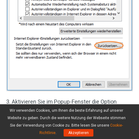
3. Aktivieren Sie im Popup-Fenster die Option
Persönliche Einstellungen löschen
und klicken Sie
Wir verwenden Cookies, um Ihnen die beste Erfahrung auf unserer
auf
Zurücksetzen
.
Website zu geben. Durch die weitere Nutzung der Webseite stimmen
Sie der Verwendung von Cookie zu. Bitte lesen Sie unsere
Cookie-
4. Klicken Sie zum Schluss auf
Schließen
.
Richtlinie
.
Akzeptieren