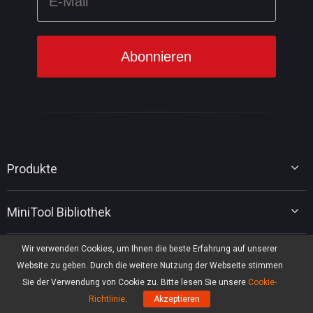
Produkte
MiniTool Partition Wizard
MiniTool Bibliothek
MiniTool Power Data Recovery
MiniTool ShadowMaker
Tipps für Datenträgerverwaltung
MiniTool System Booster
Wir verwenden Cookies, um Ihnen die beste Erfahrung auf unserer
Heiße IT-Lösungen
Tipps für Datenwiederherstellung
MiniTool PDF Editor
Website zu geben. Durch die weitere Nutzung der Webseite stimmen
Tipps für Datensicherung
MiniTool MovieMaker
Sie der Verwendung von Cookie zu. Bitte lesen Sie unsere
Cookie-
Upgrade von Windows 10 auf Windows 11
Tipps für PC-Tuning
Support
MiniTool uTube Downloader
Richtlinie
.
Akzeptieren
MiniTool-Nachrichtencenter
Tipps für PDF-Bearbeitung