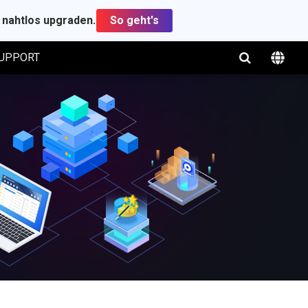
t nahtlos upgraden.
So geht's
UPPORT