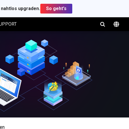
t nahtlos upgraden.
So geht's
UPPORT
den