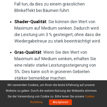
Fall tun, da dies zu einem grässlichen
Blinkeffekt bei Bäumen führt.
Shader-Qualität
: Sie können den Wert von
Maximum auf Medium senken. Dadurch wird
die Leistung um 3 % gesteigert, ohne dass die
Wiedergabetreue zu stark beeinträchtigt wird.
Gras-Qualität
: Wenn Sie den Wert von
Maximum auf Medium senken, erhalten Sie
eine relativ starke Leistungssteigerung von
5%. Dies kann sich in grüneren Gebieten
stärker bemerkbar machen.
Wir verwenden Cookies, um Ihnen die beste Erfahrung auf unserer
Die anderen Einstellungen (Schärfentiefe,
Website zu geben. Durch die weitere Nutzung der Webseite stimmen
Bewegungsunschärfe, Beleuchtungsqualität,
Sie der Verwendung von Cookie zu. Bitte lesen Sie unsere
Cookie-
Effektqualität, Volumetrische Qualität,
Richtlinie
.
Akzeptieren