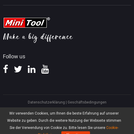
Tipps für PDF-Bearbeitung
MiniTool Video Converter
Tipps für Videobearbeitung
MiniTool Kontaktieren
MiniTool Screen Recorder
Tipps für YouTube
FAQ
Tipps für Videokonvertierung
Hilfe
Tipps für Bildschirmaufnahmen
Erstattungsrichtlinie
Wissensdatenbank
Follow us
Datenschutzerklärung
|
Geschäftsbedingungen
North America, Canada, Unit 170 - 422, Richards Street, Vancouver, British
Wir verwenden Cookies, um Ihnen die beste Erfahrung auf unserer
Columbia, V6B 2Z4
Website zu geben. Durch die weitere Nutzung der Webseite stimmen
Asia, Hong Kong, Suite 820,8/F., Ocean Centre, Harbour City, 5 Canton Road,
Tsim Sha Tsui, Kowloon
Sie der Verwendung von Cookie zu. Bitte lesen Sie unsere
Cookie-
®
Copyright ©
2026
MiniTool
Software Limited, Alle Rechte vorbehalten.