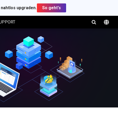
t nahtlos upgraden.
So geht's
UPPORT