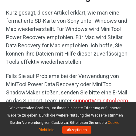
Kurz gesagt, dieser Artikel erklärt, wie man eine
formatierte SD-Karte von Sony unter Windows und
Mac wiederherstellt. Für Windows wird MiniTool
Power Recovery empfohlen. Für Mac wird Stellar
Data Recovery for Mac empfohlen. Ich hoffe, Sie
können Ihre Dateien mit Hilfe dieser zuverlässigen
Tools effektiv wiederherstellen.
Falls Sie auf Probleme bei der Verwendung von
MiniTool Power Data Recovery oder MiniTool
ShadowMaker stoßen, senden Sie bitte eine E-Mail
an das Support-Team unter
support@minitool.com
.
Sie erhalten zeitnah professionelle und detaillierte
Wir verwenden Cookies, um Ihnen die beste Erfahrung auf unserer
Website zu geben. Durch die weitere Nutzung der Webseite stimmen
Unterstützung.
Sie der Verwendung von Cookie zu. Bitte lesen Sie unsere
Cookie-
Richtlinie
.
Akzeptieren