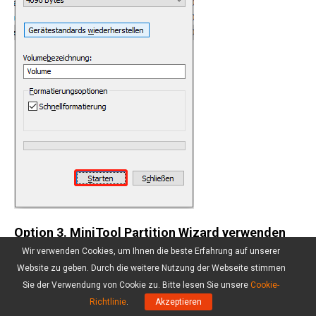
Option 3. MiniTool Partition Wizard verwenden
Wir verwenden Cookies, um Ihnen die beste Erfahrung auf unserer
MiniTool Partition Wizard
ist ein kostenloses
Website zu geben. Durch die weitere Nutzung der Webseite stimmen
Partitionsverwaltungstool für Windows. Es kann
Sie der Verwendung von Cookie zu. Bitte lesen Sie unsere
Cookie-
Ihnen helfen, interne und externe Festplatten, SD-
Richtlinie
.
Akzeptieren