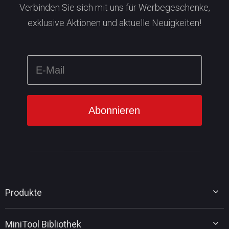
Verbinden Sie sich mit uns für Werbegeschenke,
exklusive Aktionen und aktuelle Neuigkeiten!
Produkte
MiniTool Partition Wizard
MiniTool Bibliothek
MiniTool Power Data Recovery