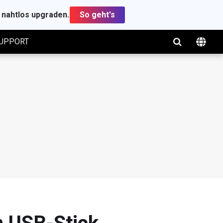
t nahtlos upgraden.
So geht's
UPPORT