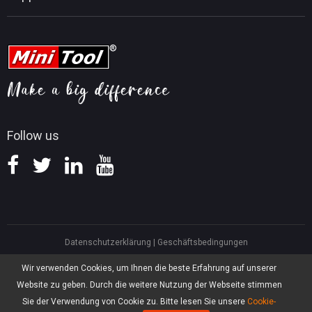
Tipps für PDF-Bearbeitung
MiniTool Video Converter
Tipps für Videobearbeitung
MiniTool Kontaktieren
MiniTool Screen Recorder
Tipps für YouTube
FAQ
Tipps für Videokonvertierung
Hilfe
Tipps für Bildschirmaufnahmen
Erstattungsrichtlinie
Wissensdatenbank
Follow us
Datenschutzerklärung
|
Geschäftsbedingungen
North America, Canada, Unit 170 - 422, Richards Street, Vancouver, British
Wir verwenden Cookies, um Ihnen die beste Erfahrung auf unserer
Columbia, V6B 2Z4
Website zu geben. Durch die weitere Nutzung der Webseite stimmen
Asia, Hong Kong, Suite 820,8/F., Ocean Centre, Harbour City, 5 Canton Road,
Tsim Sha Tsui, Kowloon
Sie der Verwendung von Cookie zu. Bitte lesen Sie unsere
Cookie-
®