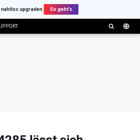
t nahtlos upgraden.
So geht's
UPPORT