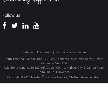
Follow us
Datenschutzerklärung
|
Geschäftsbedingungen
North America, Canada, Unit 170 - 422, Richards Street, Vancouver, British
Columbia, V6B 2Z4
Asia, Hong Kong, Suite 820,8/F., Ocean Centre, Harbour City, 5 Canton Road,
Tsim Sha Tsui, Kowloon
®
Copyright ©
2026
MiniTool
Software Limited, Alle Rechte vorbehalten.