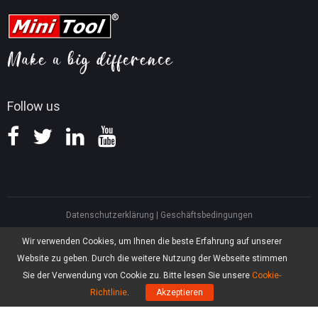
Tipps für YouTube
FAQ
Tipps für Videokonvertierung
Hilfe
Tipps für Bildschirmaufnahmen
Erstattungsrichtlinie
Wissensdatenbank
Follow us
Datenschutzerklärung
|
Geschäftsbedingungen
North America, Canada, Unit 170 - 422, Richards Street, Vancouver, British
Wir verwenden Cookies, um Ihnen die beste Erfahrung auf unserer
Columbia, V6B 2Z4
Website zu geben. Durch die weitere Nutzung der Webseite stimmen
Asia, Hong Kong, Suite 820,8/F., Ocean Centre, Harbour City, 5 Canton Road,
Tsim Sha Tsui, Kowloon
Sie der Verwendung von Cookie zu. Bitte lesen Sie unsere
Cookie-
®
Copyright ©
2026
MiniTool
Software Limited, Alle Rechte vorbehalten.
Richtlinie
.
Akzeptieren