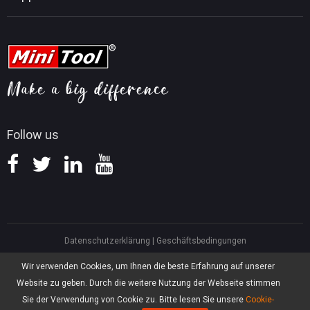
Tipps für PDF-Bearbeitung
MiniTool Video Converter
Tipps für Videobearbeitung
MiniTool Kontaktieren
MiniTool Screen Recorder
Tipps für YouTube
FAQ
Tipps für Videokonvertierung
Hilfe
Tipps für Bildschirmaufnahmen
Erstattungsrichtlinie
Wissensdatenbank
Follow us
Datenschutzerklärung
|
Geschäftsbedingungen
North America, Canada, Unit 170 - 422, Richards Street, Vancouver, British
Wir verwenden Cookies, um Ihnen die beste Erfahrung auf unserer
Columbia, V6B 2Z4
Website zu geben. Durch die weitere Nutzung der Webseite stimmen
Asia, Hong Kong, Suite 820,8/F., Ocean Centre, Harbour City, 5 Canton Road,
Tsim Sha Tsui, Kowloon
Sie der Verwendung von Cookie zu. Bitte lesen Sie unsere
Cookie-
®