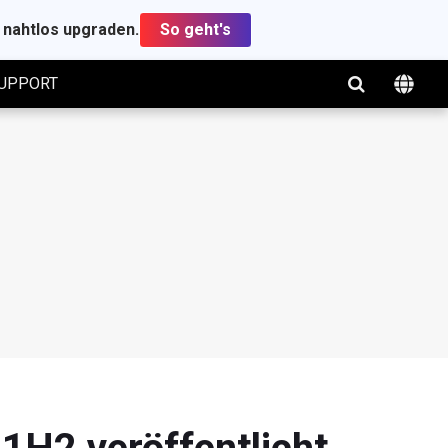
t nahtlos upgraden.
So geht's
UPPORT