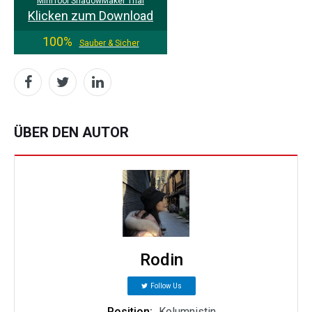
MiniTool ShadowMaker Trial
Klicken zum Download
100%
Sauber & Sicher
ÜBER DEN AUTOR
Rodin
Follow Us
Position:
Kolumnistin