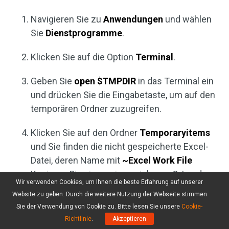
Navigieren Sie zu
Anwendungen
und wählen
Sie
Dienstprogramme
.
Klicken Sie auf die Option
Terminal
.
Geben Sie
open $TMPDIR
in das Terminal ein
und drücken Sie die Eingabetaste, um auf den
temporären Ordner zuzugreifen.
Klicken Sie auf den Ordner
Temporaryitems
und Sie finden die nicht gespeicherte Excel-
Datei, deren Name mit
~Excel Work File
Kopieren Sie sie an einen sicheren Ort und
Wir verwenden Cookies, um Ihnen die beste Erfahrung auf unserer
ändern Sie die Dateierweiterung von .tmp in
Website zu geben. Durch die weitere Nutzung der Webseite stimmen
.xls/.xlsx.
Sie der Verwendung von Cookie zu. Bitte lesen Sie unsere
Cookie-
Richtlinie
.
Akzeptieren