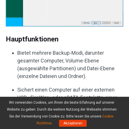
Hauptfunktionen
Bietet mehrere Backup-Modi, darunter
gesamter Computer, Volume-Ebene
(ausgewählte Partitionen) und Datei-Ebene
(einzelne Dateien und Ordner).
Sichert einen Computer auf einer externen
USB-, FireWire- oder eSATA-Festplatte, einer
Wir verwenden Cookies, um Ihnen die beste Erfahrung auf unserer
SMB-Freigabe auf einem NAS-Gerät, einem
Website zu geben. Durch die weitere Nutzung der Webseite stimmen
normalen Dateiserver oder einem Repository,
Sie der Verwendung von Cookie zu. Bitte lesen Sie unsere
Cookie-
das von einem Veeam Backup & Replication-
Richtlinie
.
Akzeptieren
Server verwaltet wird.