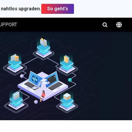
t nahtlos upgraden.
So geht's
UPPORT