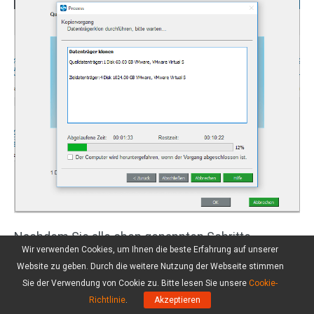
Nachdem Sie alle oben genannten Schritte
Wir verwenden Cookies, um Ihnen die beste Erfahrung auf unserer
ausgeführt haben, haben Sie Ihr Betriebssystem
Website zu geben. Durch die weitere Nutzung der Webseite stimmen
erfolgreich auf die 1 TB M.2 SSD migriert, ohne das
Sie der Verwendung von Cookie zu. Bitte lesen Sie unsere
Cookie-
Betriebssystem neu zu installieren und Ihre Daten
Richtlinie
.
Akzeptieren
zu verlieren.