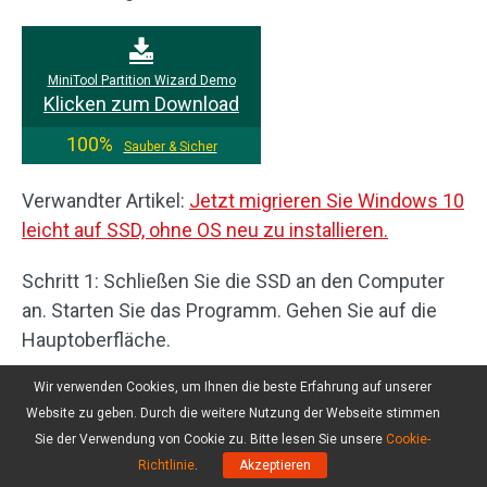
MiniTool Partition Wizard Demo
Klicken zum Download
100%
Sauber & Sicher
Verwandter Artikel:
Jetzt migrieren Sie Windows 10
leicht auf SSD, ohne OS neu zu installieren.
Schritt 1: Schließen Sie die SSD an den Computer
an. Starten Sie das Programm. Gehen Sie auf die
Hauptoberfläche.
Schritt 2: Wählen Sie das Systemlaufwerk aus.
Wir verwenden Cookies, um Ihnen die beste Erfahrung auf unserer
Website zu geben. Durch die weitere Nutzung der Webseite stimmen
Wählen Sie die Option
Assistent zum Migrieren OS
Sie der Verwendung von Cookie zu. Bitte lesen Sie unsere
Cookie-
auf SSD/HDD
von dem linken Bereich, um
Richtlinie
.
Akzeptieren
fortzufahren.