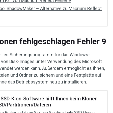
m Fall von Macrium Reflect Fehler 9
Tool ShadowMaker – Alternative zu Macrium Reflect
onen fehlgeschlagen Fehler 9
onelles Sicherungsprogramm für das Windows-
ng von Disk-Images unter Verwendung des Microsoft
endet werden kann. Außerdem ermöglicht es Ihnen,
teien und Ordner zu sichern und eine Festplatte auf
ohne das Betriebssystem neu zu installieren.
 SSD-Klon-Software hilft Ihnen beim Klonen
SD/Partitionen/Dateien
em Beitrag erfahren Sie, wie Sie die ideale SSD klonen