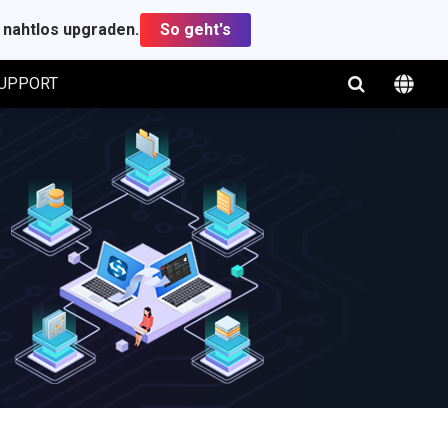
t nahtlos upgraden.
So geht's
UPPORT