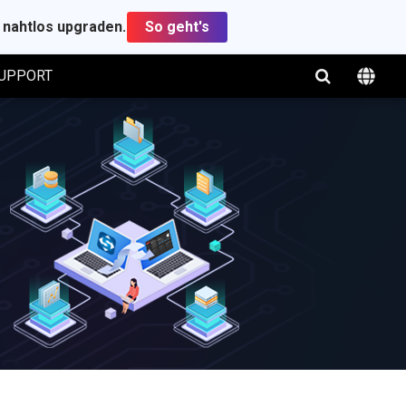
t nahtlos upgraden.
So geht's
UPPORT