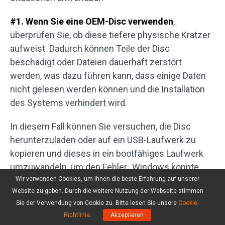
#1. Wenn Sie eine OEM-Disc verwenden
,
überprüfen Sie, ob diese tiefere physische Kratzer
aufweist. Dadurch können Teile der Disc
beschädigt oder Dateien dauerhaft zerstört
werden, was dazu führen kann, dass einige Daten
nicht gelesen werden können und die Installation
des Systems verhindert wird.
In diesem Fall können Sie versuchen, die Disc
herunterzuladen oder auf ein USB-Laufwerk zu
kopieren und dieses in ein bootfähiges Laufwerk
umzuwandeln, um den Fehler „Windows konnte
nicht installiert werden“ zu beheben.
Wir verwenden Cookies, um Ihnen die beste Erfahrung auf unserer
Website zu geben. Durch die weitere Nutzung der Webseite stimmen
#2. Wenn das Installationsproblem von Windows
Sie der Verwendung von Cookie zu. Bitte lesen Sie unsere
Cookie-
Richtlinie
.
Akzeptieren
weiterhin besteht
, können Sie auch versuchen, von