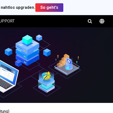
t nahtlos upgraden.
So geht's
UPPORT
itung)