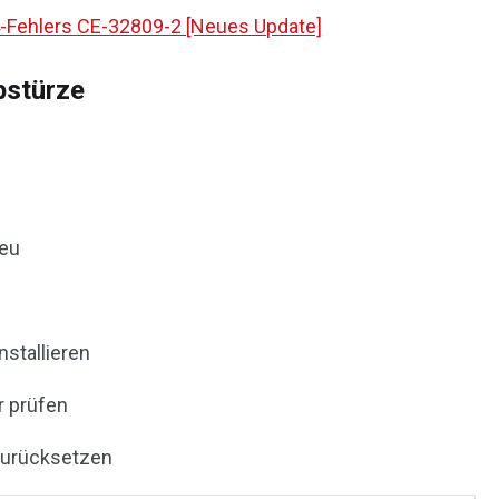
-Fehlers CE-32809-2 [Neues Update]
bstürze
neu
nstallieren
r prüfen
zurücksetzen