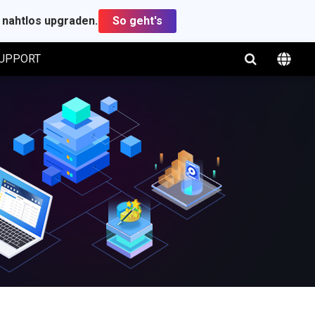
t nahtlos upgraden.
So geht's
UPPORT