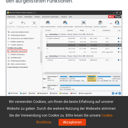
den aufgelisteten Funktionen.
Wir verwenden Cookies, um Ihnen die beste Erfahrung auf unserer
Schritt 3: Im neuen Popup-Fenster markieren Sie
Website zu geben. Durch die weitere Nutzung der Webseite stimmen
den kleinen Kreis neben der Option
Überprüfen &
Sie der Verwendung von Cookie zu. Bitte lesen Sie unsere
Cookie-
erkannte Fehler korrigieren
und klicken Sie dann
Richtlinie
.
Akzeptieren