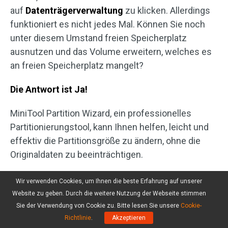
auf
Datenträgerverwaltung
zu klicken. Allerdings
funktioniert es nicht jedes Mal. Können Sie noch
unter diesem Umstand freien Speicherplatz
ausnutzen und das Volume erweitern, welches es
an freien Speicherplatz mangelt?
Die Antwort ist Ja!
MiniTool Partition Wizard, ein professionelles
Partitionierungstool, kann Ihnen helfen, leicht und
effektiv die Partitionsgröße zu ändern, ohne die
Originaldaten zu beeinträchtigen.
Hinweis:
Wir verwenden Cookies, um Ihnen die beste Erfahrung auf unserer
Website zu geben. Durch die weitere Nutzung der Webseite stimmen
Die kostenlose Edition von MiniTool
Sie der Verwendung von Cookie zu. Bitte lesen Sie unsere
Cookie-
Partition Wizard unterstützt Windows
Richtlinie
.
Akzeptieren