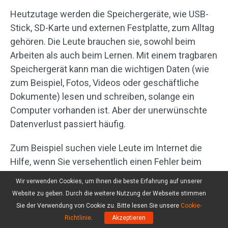
Heutzutage werden die Speichergeräte, wie USB-
Stick, SD-Karte und externen Festplatte, zum Alltag
gehören. Die Leute brauchen sie, sowohl beim
Arbeiten als auch beim Lernen. Mit einem tragbaren
Speichergerät kann man die wichtigen Daten (wie
zum Beispiel, Fotos, Videos oder geschäftliche
Dokumente) lesen und schreiben, solange ein
Computer vorhanden ist. Aber der unerwünschte
Datenverlust passiert häufig.
Zum Beispiel suchen viele Leute im Internet die
Hilfe, wenn Sie versehentlich einen Fehler beim
Löschen der Dateien gemacht haben und die
Wir verwenden Cookies, um Ihnen die beste Erfahrung auf unserer
wichtigen Dateien verlieren lassen. Und Sie
Website zu geben. Durch die weitere Nutzung der Webseite stimmen
möchten nun die aus Versehen gelöschten Dateien
Sie der Verwendung von Cookie zu. Bitte lesen Sie unsere
Cookie-
zurückfinden. Daher habe ich mich entschieden,
Richtlinie
.
Akzeptieren