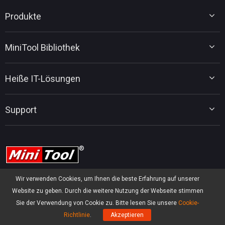
Produkte
MiniTool Partition Wizard
MiniTool Bibliothek
MiniTool Power Data Recovery
MiniTool ShadowMaker
Tipps für Datenträgerverwaltung
MiniTool System Booster
Heiße IT-Lösungen
Tipps für Datenwiederherstellung
MiniTool PDF Editor
Tipps für Datensicherung
MiniTool MovieMaker
Upgrade von Windows 10 auf Windows 11
Tipps für PC-Tuning
Support
MiniTool uTube Downloader
MiniTool-Nachrichtencenter
Tipps für PDF-Bearbeitung
MiniTool Video Converter
Tipps für Videobearbeitung
MiniTool Kontaktieren
MiniTool Screen Recorder
Tipps für YouTube
FAQ
Tipps für Videokonvertierung
Hilfe
Tipps für Bildschirmaufnahmen
Erstattungsrichtlinie
Wissensdatenbank
Wir verwenden Cookies, um Ihnen die beste Erfahrung auf unserer
Website zu geben. Durch die weitere Nutzung der Webseite stimmen
Sie der Verwendung von Cookie zu. Bitte lesen Sie unsere
Cookie-
Follow us
Richtlinie
.
Akzeptieren