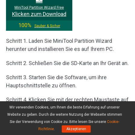
MiniTool Partition Wizard Free
Klicken zum Download
100%
Sauber & Sicher
Schritt 1. Laden Sie MiniTool Partition Wizard
herunter und installieren Sie es auf Ihrem PC.
Schritt 2. Schließen Sie die SD-Karte an Ihr Gerät an.
Schritt 3. Starten Sie die Software, um ihre
Hauptschnittstelle zu öffnen.
Schritt 4. Klicken Sie mit der rechten Maustaste auf
die SD-Karte und wählen Sie Formatieren aus dem
Wir verwenden Cookies, um Ihnen die beste Erfahrung auf unserer
Website zu geben. Durch die weitere Nutzung der Webseite stimmen
Pop-up-Menü (oder wählen Sie Partition
Sie der Verwendung von Cookie zu. Bitte lesen Sie unsere
Cookie-
formatieren aus dem linken Aktionsfeld). Legen Sie
Richtlinie
.
Akzeptieren
dann die Partitionsbezeichnung, das Dateisystem