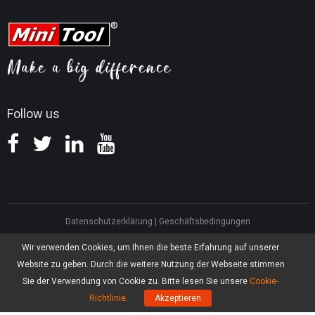
MiniTool Kontaktieren
MiniTool Screen Recorder
Tipps für YouTube
FAQ
Tipps für Videokonvertierung
Hilfe
Tipps für Bildschirmaufnahmen
Erstattungsrichtlinie
Wissensdatenbank
Follow us
Datenschutzerklärung
|
Geschäftsbedingungen
North America, Canada, Unit 170 - 422, Richards Street, Vancouver, British
Wir verwenden Cookies, um Ihnen die beste Erfahrung auf unserer
Columbia, V6B 2Z4
Website zu geben. Durch die weitere Nutzung der Webseite stimmen
Asia, Hong Kong, Suite 820,8/F., Ocean Centre, Harbour City, 5 Canton Road,
Tsim Sha Tsui, Kowloon
Sie der Verwendung von Cookie zu. Bitte lesen Sie unsere
Cookie-
®
Copyright ©
2026
MiniTool
Software Limited, Alle Rechte vorbehalten.
Richtlinie
.
Akzeptieren