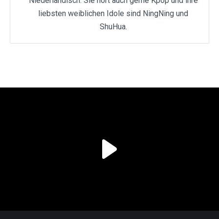
Niederländisch. Sie hört auch gerne Kpop und ihre
liebsten weiblichen Idole sind NingNing und
ShuHua.