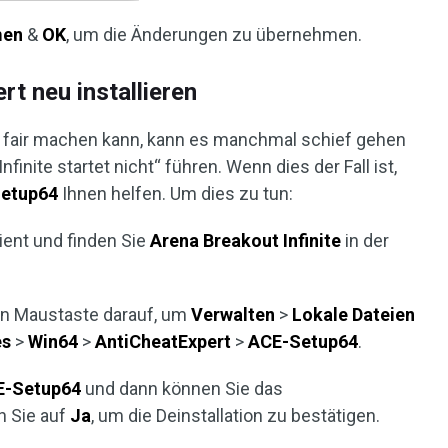
men
&
OK
, um die Änderungen zu übernehmen.
rt neu installieren
l fair machen kann, kann es manchmal schief gehen
inite startet nicht“ führen. Wenn dies der Fall ist,
etup64
Ihnen helfen. Um dies zu tun:
lient und finden Sie
Arena Breakout Infinite
in der
hten Maustaste darauf, um
Verwalten
>
Lokale Dateien
es
>
Win64
>
AntiCheatExpert
>
ACE-Setup64
.
E-Setup64
und dann können Sie das
n Sie auf
Ja
, um die Deinstallation zu bestätigen.