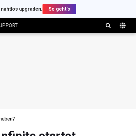
t nahtlos upgraden.
So geht's
UPPORT
eheben?