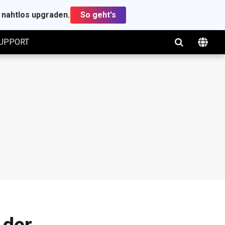
t nahtlos upgraden.
So geht's
UPPORT