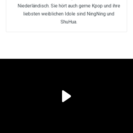
Niederländisch. Sie hört auch gerne Kpop und ihre
liebsten weiblichen Idole sind NingNing und
ShuHua.