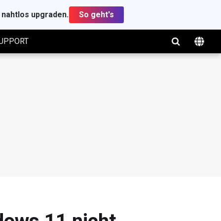
t nahtlos upgraden.
So geht's
UPPORT