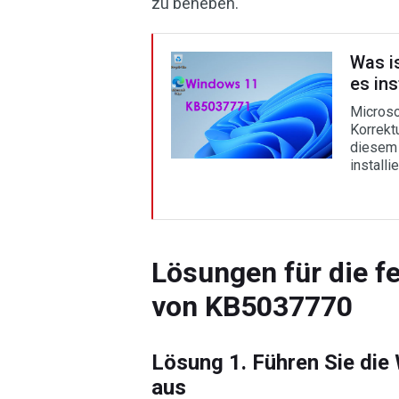
zu beheben.
Was i
es ins
Microso
Korrekt
diesem 
installie
Lösungen für die fe
von KB5037770
Lösung 1. Führen Sie di
aus