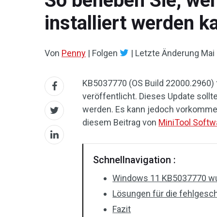
So beheben Sie, we
installiert werden k
Von
Penny
|
Folgen
|
Letzte Änderung
Mai 
KB5037770 (OS Build 22000.2960)
veröffentlicht. Dieses Update sol
werden. Es kann jedoch vorkommen,
diesem Beitrag von
MiniTool Softw
Schnellnavigation :
Windows 11 KB5037770 wur
Lösungen für die fehlgesc
Fazit