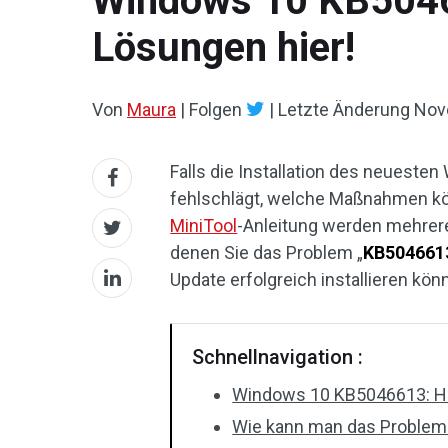
Windows 10 KB504661
Lösungen hier!
Von
Maura
|
Folgen
|
Letzte Änderung
Nov
Falls die Installation des neues
fehlschlägt, welche Maßnahmen kön
MiniTool
-Anleitung werden mehrere
denen Sie das Problem „
KB5046613 
Update erfolgreich installieren kön
Schnellnavigation :
Windows 10 KB5046613: Hig
Wie kann man das Problem „