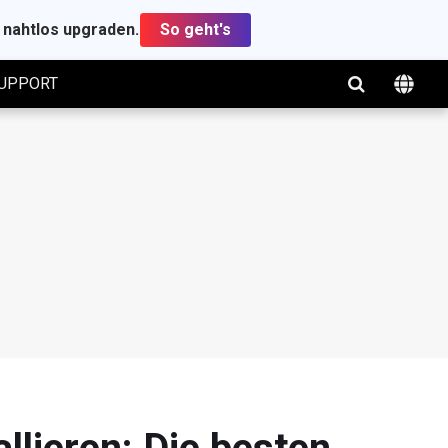
t nahtlos upgraden.
So geht's
UPPORT