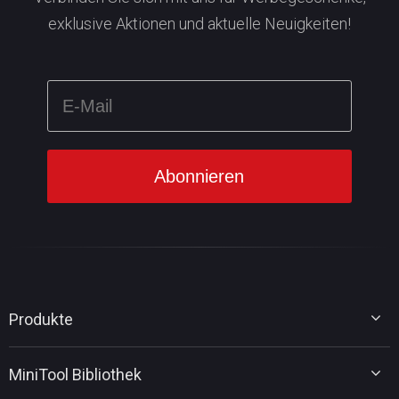
exklusive Aktionen und aktuelle Neuigkeiten!
Produkte
MiniTool Partition Wizard
MiniTool Bibliothek
MiniTool Power Data Recovery