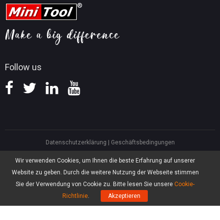
FAQ
Tipps für Videokonvertierung
Hilfe
Tipps für Bildschirmaufnahmen
Erstattungsrichtlinie
Wissensdatenbank
Follow us
Datenschutzerklärung
|
Geschäftsbedingungen
North America, Canada, Unit 170 - 422, Richards Street, Vancouver, British
Wir verwenden Cookies, um Ihnen die beste Erfahrung auf unserer
Columbia, V6B 2Z4
Website zu geben. Durch die weitere Nutzung der Webseite stimmen
Asia, Hong Kong, Suite 820,8/F., Ocean Centre, Harbour City, 5 Canton Road,
Tsim Sha Tsui, Kowloon
Sie der Verwendung von Cookie zu. Bitte lesen Sie unsere
Cookie-
®
Copyright ©
2026
MiniTool
Software Limited, Alle Rechte vorbehalten.
Richtlinie
.
Akzeptieren