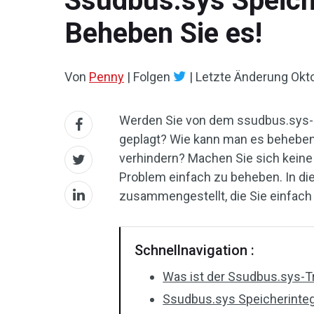
Ssudbus.sys Speicher
Beheben Sie es!
Von
Penny
|
Folgen
|
Letzte Änderung
Okt
Werden Sie von dem ssudbus.sys-S
geplagt? Wie kann man es beheben, 
verhindern? Machen Sie sich kein
Problem einfach zu beheben. In di
zusammengestellt, die Sie einfach
Schnellnavigation :
Was ist der Ssudbus.sys-T
Ssudbus.sys Speicherinteg