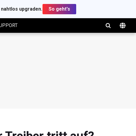
t nahtlos upgraden.
So geht's
UPPORT