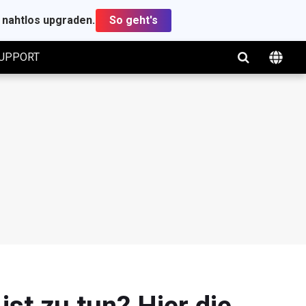
t nahtlos upgraden.
So geht's
UPPORT