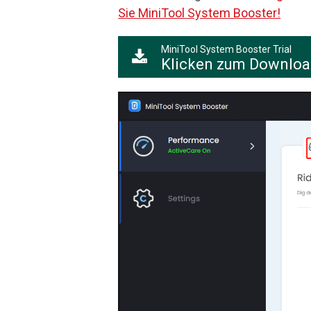
Sie MiniTool System Booster!
MiniTool System Booster Trial
Klicken zum Downlo